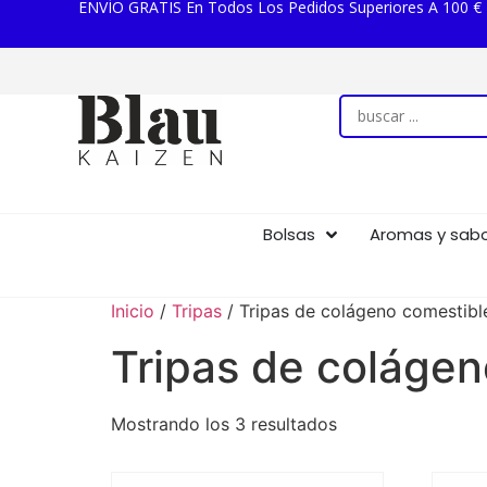
ENVÍO GRATIS En Todos Los Pedidos Superiores A 100 €
Bolsas
Aromas y sab
Inicio
/
Tripas
/ Tripas de colágeno comestibl
Tripas de colágen
Mostrando los 3 resultados